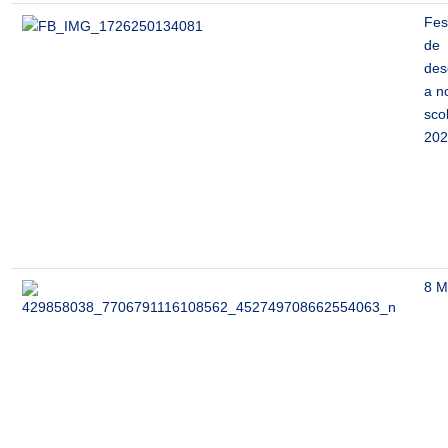
Fest
de
des
a n
sco
202
8 M