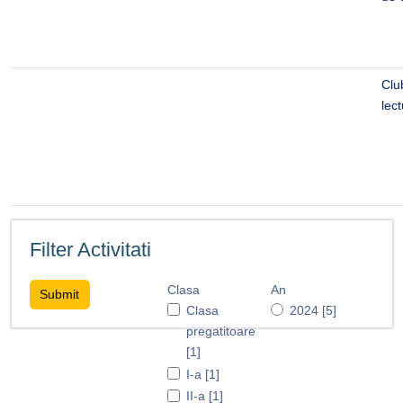
Clu
lec
Filter Activitati
Clasa
An
Clasa
2024 [5]
pregatitoare
[1]
I-a [1]
II-a [1]