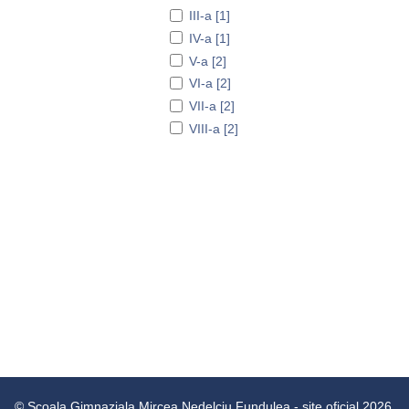
III-a [1]
IV-a [1]
V-a [2]
VI-a [2]
VII-a [2]
VIII-a [2]
© Scoala Gimnaziala Mircea Nedelciu Fundulea - site oficial 2026.