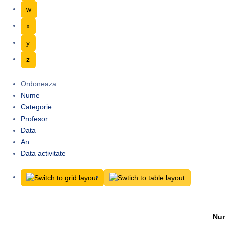
w
x
y
z
Ordoneaza
Nume
Categorie
Profesor
Data
An
Data activitate
Nu