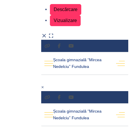
Descărcare
Vizualizare
×