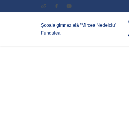
Școala gimnazială “Mircea Nedelciu”
Fundulea
CLASA A VIII-a