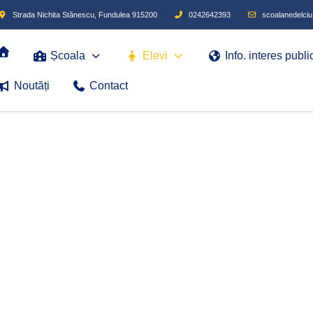
Strada Nichita Stănescu, Fundulea 915200
0242642393
scoalanedelc
Școala
Elevi
Info. interes publi
Noutăți
Contact
Sunteți aic