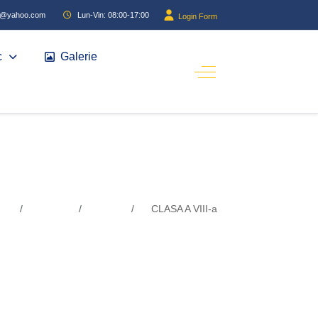
iu@yahoo.com
Lun-Vin: 08:00-17:00
Login Form
c
Galerie
i:
Acasa
Elevi
CLASA A VIII-a