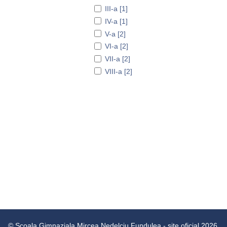
III-a [1]
IV-a [1]
V-a [2]
VI-a [2]
VII-a [2]
VIII-a [2]
© Scoala Gimnaziala Mircea Nedelciu Fundulea - site oficial 2026.