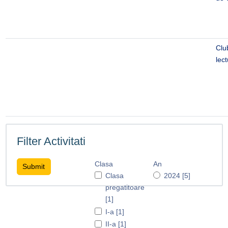
Clu
lec
Filter Activitati
Clasa
An
Clasa
2024 [5]
pregatitoare
[1]
I-a [1]
II-a [1]