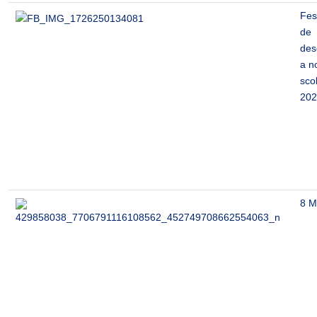
Fest
de
des
a n
sco
202
8 M