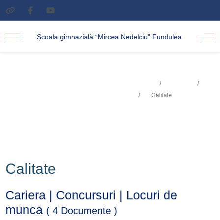
Școala gimnazială “Mircea Nedelciu” Fundulea
Sunteți aici:
Acasa
Calitate
Școala
Calitate
Calitate
Cariera | Concursuri | Locuri de
munca
( 4 Documente )