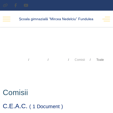
Școala gimnazială “Mircea Nedelciu” Fundulea
Toate
Sunteți aici:
Acasa
Școala
Comisii
Toate
Comisii
C.E.A.C.
( 1 Document )