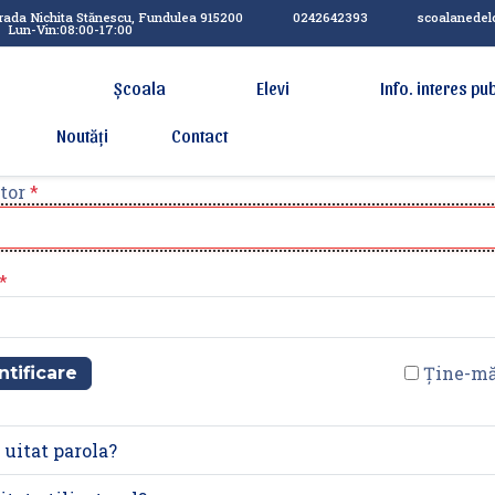
rada Nichita Stănescu, Fundulea 915200
0242642393
scoalanede
Lun-Vin:08:00-17:00
Școala
Elevi
Info. interes pub
Noutăți
Contact
tor
*
*
Ține-mă
ntificare
 uitat parola?