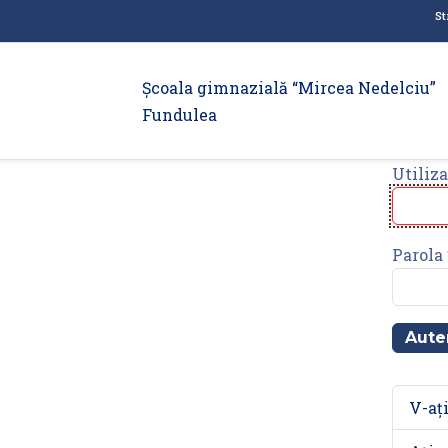
St
Școala gimnazială “Mircea Nedelciu”
Fundulea
Utiliza
Parola
Aute
V-ați