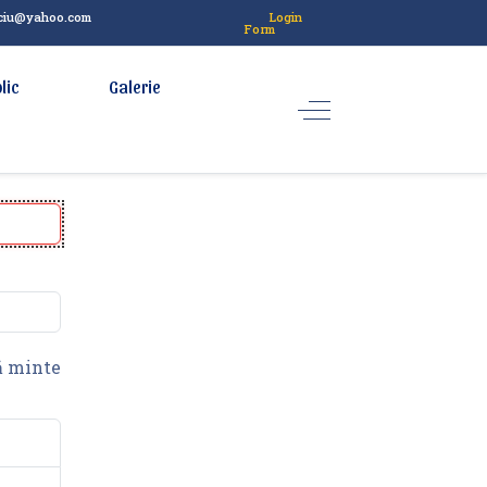
lciu@yahoo.com
Login
Form
lic
Galerie
 minte