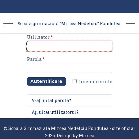
Școala gimnazială “Mircea Nedelciu” Fundulea
Utilizator
*
Parola
*
Ține-mă minte
Autentificare
V-ați uitat parola?
Ați uitat utilizatorul?
© Scoala Gimnaziala Mircea Nedelciu Fundulea - site oficial
2026. Design by
Mircea